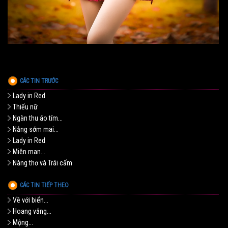
CÁC TIN TRƯỚC
Lady in Red
Thiếu nữ
Ngàn thu áo tím...
Nắng sớm mai...
Lady in Red
Miên man...
Nàng thơ và Trái cấm
CÁC TIN TIẾP THEO
Về với biển...
Hoang vắng...
Mộng...