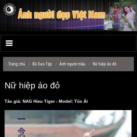
Trang chủ
Bộ Sưu Tập
Ảnh người mẫu
Nữ hiệp áo đỏ
Nữ hiệp áo đỏ
Tác giả: NAG Hieu Tiger - Model: Túc Ái
▼
▼