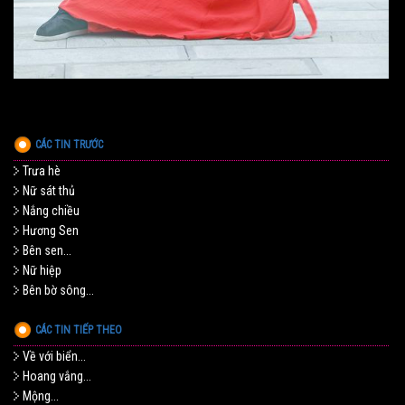
CÁC TIN TRƯỚC
Trưa hè
Nữ sát thủ
Nắng chiều
Hương Sen
Bên sen...
Nữ hiệp
Bên bờ sông...
CÁC TIN TIẾP THEO
Về với biển...
Hoang vắng...
Mộng...