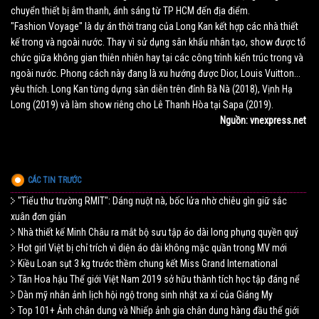
chuyển thiết bị âm thanh, ánh sáng từ TP HCM đến địa điểm.
"
Fashion Voyage
" là dự án thời trang của Long Kan kết hợp các nhà thiết
kế trong và ngoài nước. Thay vì sử dụng sân khấu nhân tạo, show được tổ
chức giữa không gian thiên nhiên hay tại các công trình kiến trúc trong và
ngoài nước. Phong cách này đang là xu hướng được Dior, Louis Vuitton...
yêu thích. Long Kan từng dựng sàn diễn trên đỉnh Bà Nà (2018), Vịnh Hạ
Long (2019) và làm show riêng cho Lê Thanh Hòa tại Sapa (2019).
Nguồn: vnexpress.net
CÁC TIN TRƯỚC
"Tiểu thư trường RMIT": Dáng nuột nà, bốc lửa nhờ chiêu gìn giữ sắc
xuân đơn giản
Nhà thiết kế Minh Châu ra mắt bộ sưu tập áo dài long phụng quyền quý
Hot girl Việt bị chỉ trích vì diện áo dài không mặc quần trong MV mới
Kiều Loan sụt 3 kg trước thềm chung kết Miss Grand International
Tân Hoa hậu Thế giới Việt Nam 2019 sở hữu thành tích học tập đáng nể
Dàn mỹ nhân ảnh lịch hội ngộ trong sinh nhật xa xỉ của Giáng My
Top 101+ Ảnh chân dung và Nhiếp ảnh gia chân dung hàng đầu thế giới