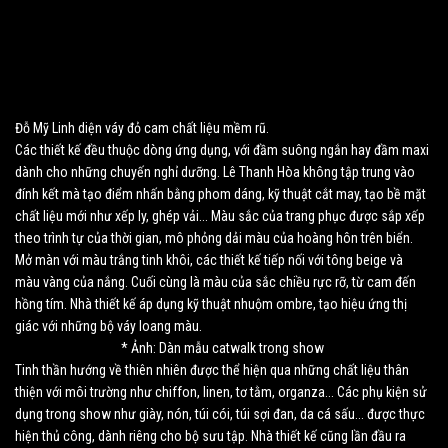
Đỗ Mỹ Linh diện váy đỏ cam chất liệu mềm rũ.
Các thiết kế đều thuộc dòng ứng dụng, với đầm suông ngắn hay đầm maxi
dành cho những chuyến nghỉ dưỡng. Lê Thanh Hòa không tập trung vào
đính kết mà tạo điểm nhấn bằng phom dáng, kỹ thuật cắt may, tạo bề mặt
chất liệu mới như xếp ly, ghép vải... Màu sắc của trang phục được sắp xếp
theo trình tự của thời gian, mô phỏng dải màu của hoàng hôn trên biển.
Mở màn với màu trắng tinh khôi, các thiết kế tiếp nối với tông beige và
màu vàng của nắng. Cuối cùng là màu của sắc chiều rực rỡ, từ cam đến
hồng tím. Nhà thiết kế áp dụng kỹ thuật nhuộm ombre, tạo hiệu ứng thị
giác với những bộ váy loang màu.
* Ảnh:
Dàn mẫu catwalk trong show
Tinh thần hướng về thiên nhiên được thể hiện qua những chất liệu thân
thiện với môi trường như chiffon, linen, tơ tằm, organza... Các phụ kiện sử
dụng trong show như giày, nón, túi cói, túi sợi đan, da cá sấu... được thực
hiện thủ công, dành riêng cho bộ sưu tập. Nhà thiết kế cũng lần đầu ra