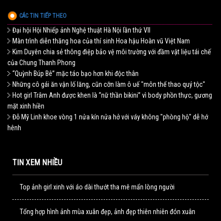
CÁC TIN TIẾP THEO
Đại hội Hội Nhiếp ảnh Nghệ thuật Hà Nội lần thứ VII
Màn trình diễn thăng hoa của thí sinh Hoa hậu Hoàn vũ Việt Nam
Kim Duyên chia sẻ thông điệp bảo vệ môi trường với đầm vật liệu tái chế
của Chung Thanh Phong
“Quỳnh Búp Bê” mặc táo bạo hơn khi độc thân
Những cô gái ăn vận lố lăng, cũn cỡn làm ô uế "môn thể thao quý tộc"
Hot girl Trâm Anh được khen là “nữ thần bikini” vì body phồn thực, gương
mặt xinh hiền
Đỗ Mỹ Linh khoe vòng 1 nửa kín nửa hở với váy không "phòng hộ" dễ hớ
hênh
TIN XEM NHIỀU
Top ảnh girl xinh với áo dài thướt tha mê mẩn lòng người
Tổng hợp hình ảnh mùa xuân đẹp, ảnh đẹp thiên nhiên đón xuân