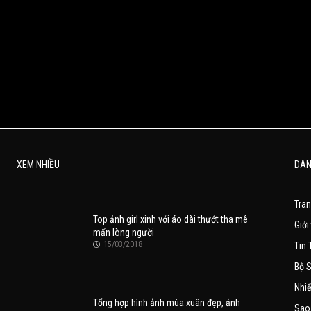
XEM NHIỀU
DAN
Tra
Top ảnh girl xinh với áo dài thướt tha mê
Giới
mẩn lòng người
15/03/2018
Tin 
Bộ 
Nhi
Tổng hợp hình ảnh mùa xuân đẹp, ảnh
Sao 