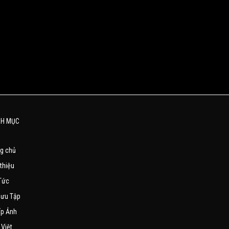
H MỤC
ng chủ
 thiệu
Tức
Sưu Tập
ếp Ảnh
Việt