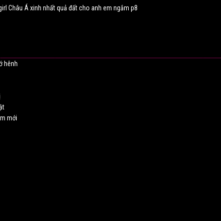
hớ hênh
ị
ật
ăm mới