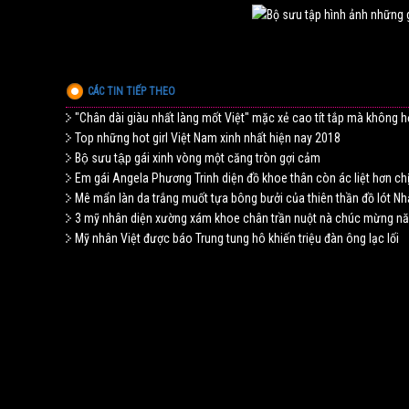
CÁC TIN TIẾP THEO
"Chân dài giàu nhất làng mốt Việt" mặc xẻ cao tít tắp mà không 
Top những hot girl Việt Nam xinh nhất hiện nay 2018
Bộ sưu tập gái xinh vòng một căng tròn gợi cảm
Em gái Angela Phương Trinh diện đồ khoe thân còn ác liệt hơn ch
Mê mẩn làn da trắng muốt tựa bông bưởi của thiên thần đồ lót Nh
3 mỹ nhân diện xường xám khoe chân trần nuột nà chúc mừng n
Mỹ nhân Việt được báo Trung tung hô khiến triệu đàn ông lạc lối