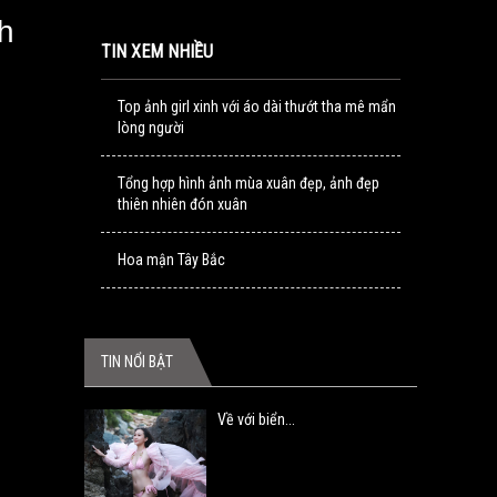
h
TIN XEM NHIỀU
Top ảnh girl xinh với áo dài thướt tha mê mẩn
lòng người
Tổng hợp hình ảnh mùa xuân đẹp, ảnh đẹp
thiên nhiên đón xuân
Hoa mận Tây Bắc
TIN NỔI BẬT
Về với biển...